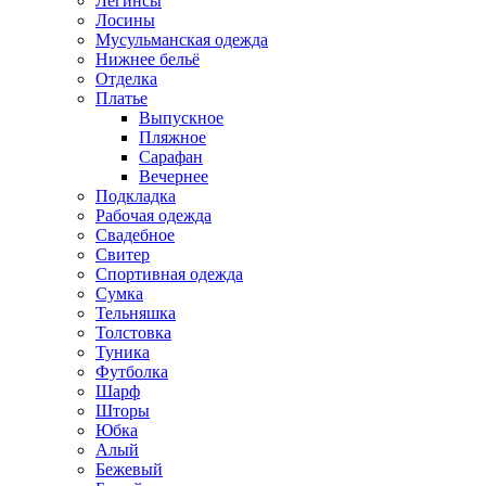
Легинсы
Лосины
Мусульманская одежда
Нижнее бельё
Отделка
Платье
Выпускное
Пляжное
Сарафан
Вечернее
Подкладка
Рабочая одежда
Свадебное
Свитер
Спортивная одежда
Сумка
Тельняшка
Толстовка
Туника
Футболка
Шарф
Шторы
Юбка
Алый
Бежевый