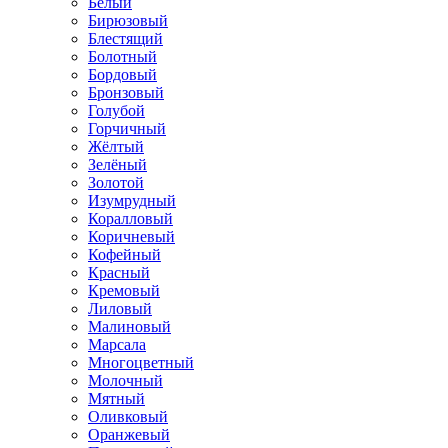
Белый
Бирюзовый
Блестящий
Болотный
Бордовый
Бронзовый
Голубой
Горчичный
Жёлтый
Зелёный
Золотой
Изумрудный
Коралловый
Коричневый
Кофейный
Красный
Кремовый
Лиловый
Малиновый
Марсала
Многоцветный
Молочный
Мятный
Оливковый
Оранжевый