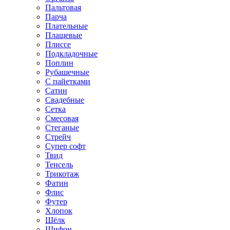
Пальтовая
Парча
Плательные
Плащевые
Плиссе
Подкладочные
Поплин
Рубашечные
С пайетками
Сатин
Свадебные
Сетка
Смесовая
Стеганые
Стрейч
Супер софт
Твид
Тенсель
Трикотаж
Фатин
Флис
Футер
Хлопок
Шёлк
Шифон