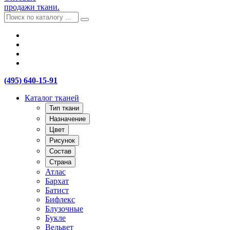
продажи ткани.
(495) 640-15-91
Каталог тканей
Тип ткани
Назначение
Цвет
Рисунок
Состав
Страна
Атлас
Бархат
Батист
Бифлекс
Блузочные
Букле
Вельвет