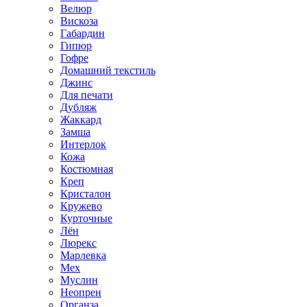
Велюр
Вискоза
Габардин
Гипюр
Гофре
Домашний текстиль
Джинс
Для печати
Дубляж
Жаккард
Замша
Интерлок
Кожа
Костюмная
Креп
Кристалон
Кружево
Курточные
Лён
Люрекс
Марлевка
Мех
Муслин
Неопрен
Органза