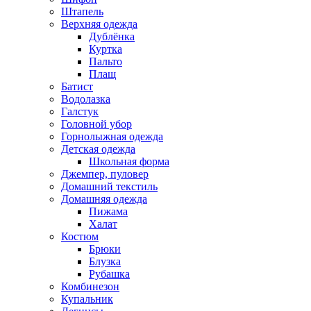
Штапель
Верхняя одежда
Дублёнка
Куртка
Пальто
Плащ
Батист
Водолазка
Галстук
Головной убор
Горнолыжная одежда
Детская одежда
Школьная форма
Джемпер, пуловер
Домашний текстиль
Домашняя одежда
Пижама
Халат
Костюм
Брюки
Блузка
Рубашка
Комбинезон
Купальник