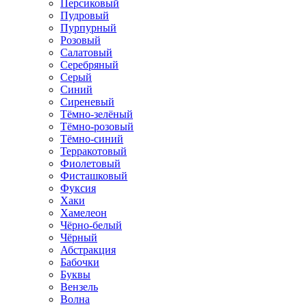
Персиковый
Пудровый
Пурпурный
Розовый
Салатовый
Серебряный
Серый
Синий
Сиреневый
Тёмно-зелёный
Тёмно-розовый
Тёмно-синий
Терракотовый
Фиолетовый
Фисташковый
Фуксия
Хаки
Хамелеон
Чёрно-белый
Чёрный
Абстракция
Бабочки
Буквы
Вензель
Волна