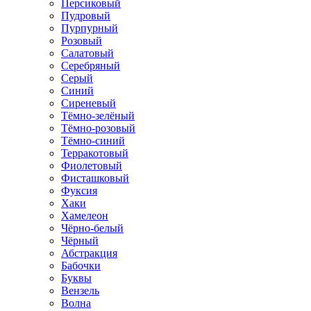
Персиковый
Пудровый
Пурпурный
Розовый
Салатовый
Серебряный
Серый
Синий
Сиреневый
Тёмно-зелёный
Тёмно-розовый
Тёмно-синий
Терракотовый
Фиолетовый
Фисташковый
Фуксия
Хаки
Хамелеон
Чёрно-белый
Чёрный
Абстракция
Бабочки
Буквы
Вензель
Волна