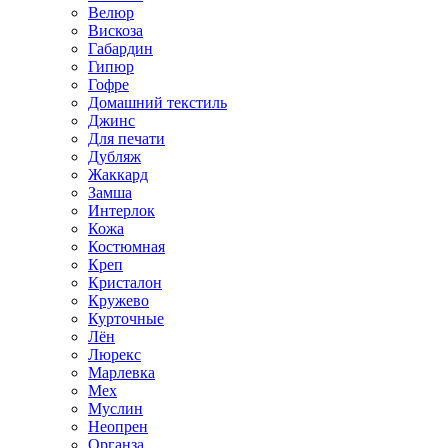
Велюр
Вискоза
Габардин
Гипюр
Гофре
Домашний текстиль
Джинс
Для печати
Дубляж
Жаккард
Замша
Интерлок
Кожа
Костюмная
Креп
Кристалон
Кружево
Курточные
Лён
Люрекс
Марлевка
Мех
Муслин
Неопрен
Органза