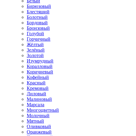
Белый
Бирюзовый
Блестящий
Болотный
Бордовый
Бронзовый
Голубой
Горчичный
Жёлтый
Зелёный
Золотой
Изумрудный
Коралловый
Коричневый
Кофейный
Красный
Кремовый
Лиловый
Малиновый
Марсала
Многоцветный
Молочный
Мятный
Оливковый
Оранжевый