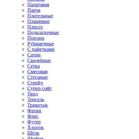
Пальтовая
Парча
Плательные
Плащевые
Плиссе
Подкладочные
Поплин
Рубашечные
С пайетками
Сатин
Свадебные
Сетка
Смесовая
Стеганые
Стрейч
Супер софт
Твид
Тенсель
Трикотаж
Фатин
Флис
Футер
Хлопок
Шёлк
Шифон