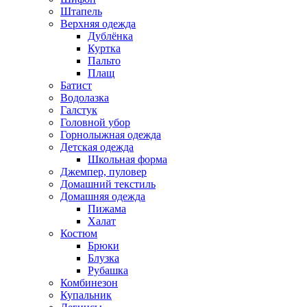
Штапель
Верхняя одежда
Дублёнка
Куртка
Пальто
Плащ
Батист
Водолазка
Галстук
Головной убор
Горнолыжная одежда
Детская одежда
Школьная форма
Джемпер, пуловер
Домашний текстиль
Домашняя одежда
Пижама
Халат
Костюм
Брюки
Блузка
Рубашка
Комбинезон
Купальник