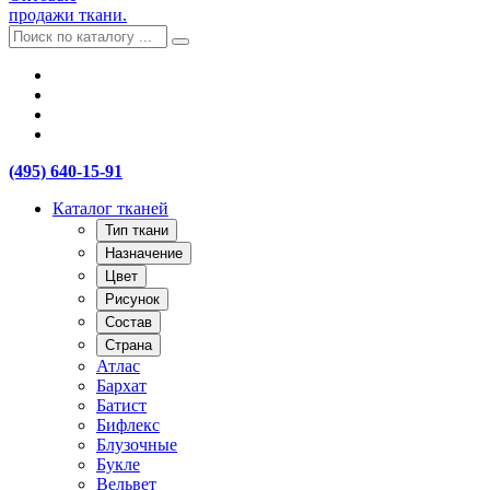
продажи ткани.
(495) 640-15-91
Каталог тканей
Тип ткани
Назначение
Цвет
Рисунок
Состав
Страна
Атлас
Бархат
Батист
Бифлекс
Блузочные
Букле
Вельвет