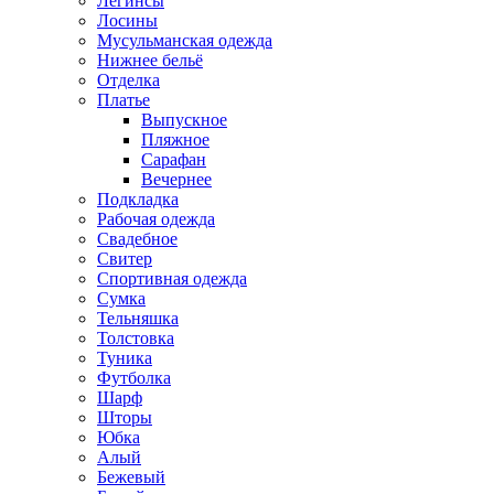
Легинсы
Лосины
Мусульманская одежда
Нижнее бельё
Отделка
Платье
Выпускное
Пляжное
Сарафан
Вечернее
Подкладка
Рабочая одежда
Свадебное
Свитер
Спортивная одежда
Сумка
Тельняшка
Толстовка
Туника
Футболка
Шарф
Шторы
Юбка
Алый
Бежевый