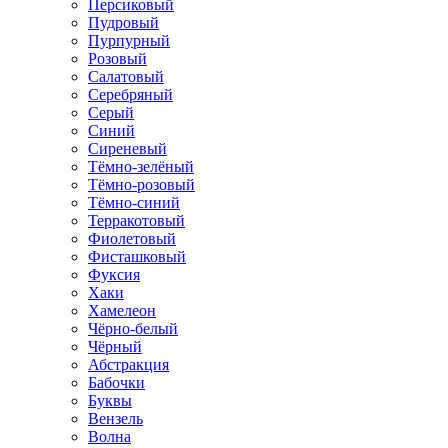
Персиковый
Пудровый
Пурпурный
Розовый
Салатовый
Серебряный
Серый
Синий
Сиреневый
Тёмно-зелёный
Тёмно-розовый
Тёмно-синий
Терракотовый
Фиолетовый
Фисташковый
Фуксия
Хаки
Хамелеон
Чёрно-белый
Чёрный
Абстракция
Бабочки
Буквы
Вензель
Волна