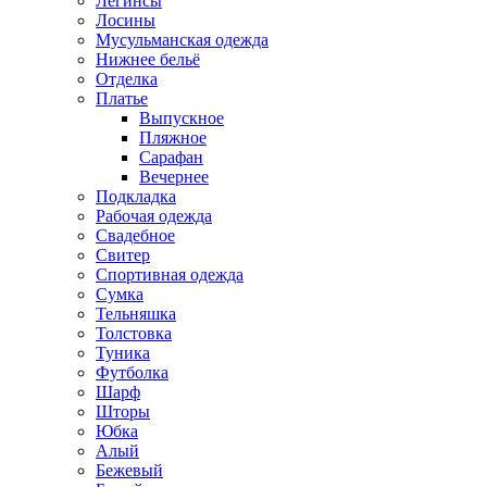
Легинсы
Лосины
Мусульманская одежда
Нижнее бельё
Отделка
Платье
Выпускное
Пляжное
Сарафан
Вечернее
Подкладка
Рабочая одежда
Свадебное
Свитер
Спортивная одежда
Сумка
Тельняшка
Толстовка
Туника
Футболка
Шарф
Шторы
Юбка
Алый
Бежевый