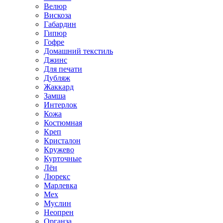
Велюр
Вискоза
Габардин
Гипюр
Гофре
Домашний текстиль
Джинс
Для печати
Дубляж
Жаккард
Замша
Интерлок
Кожа
Костюмная
Креп
Кристалон
Кружево
Курточные
Лён
Люрекс
Марлевка
Мех
Муслин
Неопрен
Органза