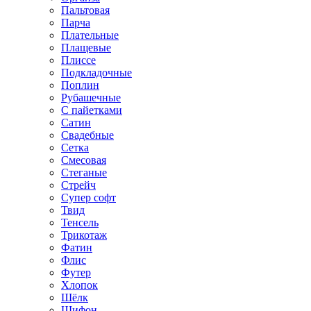
Пальтовая
Парча
Плательные
Плащевые
Плиссе
Подкладочные
Поплин
Рубашечные
С пайетками
Сатин
Свадебные
Сетка
Смесовая
Стеганые
Стрейч
Супер софт
Твид
Тенсель
Трикотаж
Фатин
Флис
Футер
Хлопок
Шёлк
Шифон