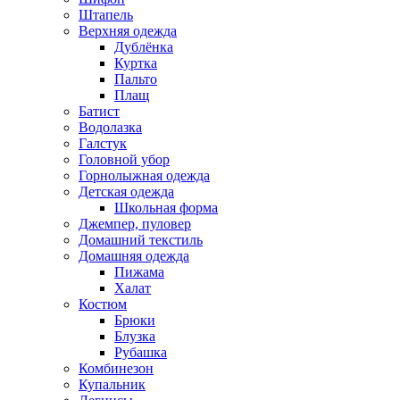
Штапель
Верхняя одежда
Дублёнка
Куртка
Пальто
Плащ
Батист
Водолазка
Галстук
Головной убор
Горнолыжная одежда
Детская одежда
Школьная форма
Джемпер, пуловер
Домашний текстиль
Домашняя одежда
Пижама
Халат
Костюм
Брюки
Блузка
Рубашка
Комбинезон
Купальник