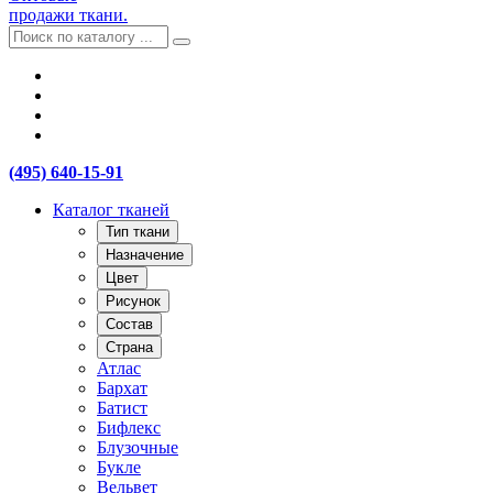
продажи ткани.
(495) 640-15-91
Каталог тканей
Тип ткани
Назначение
Цвет
Рисунок
Состав
Страна
Атлас
Бархат
Батист
Бифлекс
Блузочные
Букле
Вельвет