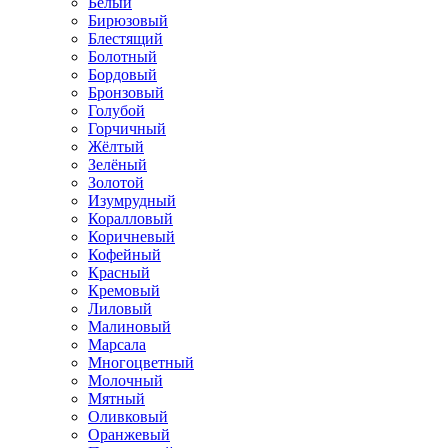
Белый
Бирюзовый
Блестящий
Болотный
Бордовый
Бронзовый
Голубой
Горчичный
Жёлтый
Зелёный
Золотой
Изумрудный
Коралловый
Коричневый
Кофейный
Красный
Кремовый
Лиловый
Малиновый
Марсала
Многоцветный
Молочный
Мятный
Оливковый
Оранжевый