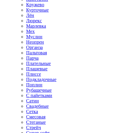
Кружево
Курточные
Лён
Люрекс
Марлевка
Мех
Муслин
Неопрен
Органза
Пальтовая
Парча
Плательные
Плащевые
Плиссе
Подкладочные
Поплин
Рубашечные
С пайетками
Сатин
Свадебные
Сетка
Смесовая
Стеганые
Стрейч
Супер софт