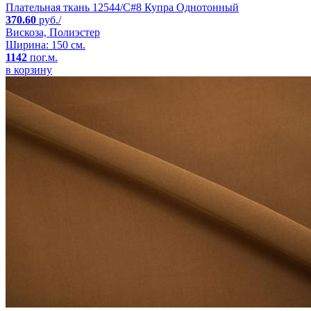
Плательная ткань 12544/C#8 Купра Однотонный
370.60
руб./
Вискоза, Полиэстер
Ширина: 150 см.
1142
пог.м.
в корзину