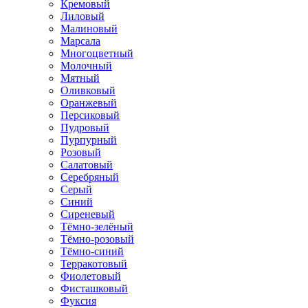
Кремовый
Лиловый
Малиновый
Марсала
Многоцветный
Молочный
Мятный
Оливковый
Оранжевый
Персиковый
Пудровый
Пурпурный
Розовый
Салатовый
Серебряный
Серый
Синий
Сиреневый
Тёмно-зелёный
Тёмно-розовый
Тёмно-синий
Терракотовый
Фиолетовый
Фисташковый
Фуксия