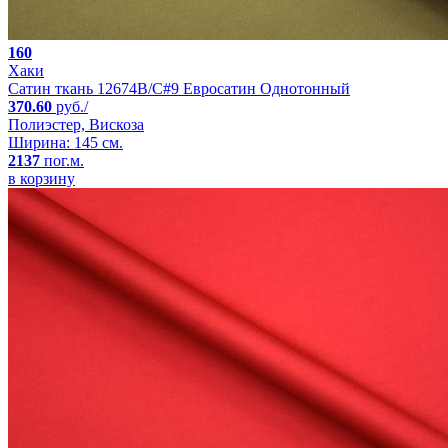
160
Хаки
Сатин ткань 12674B/C#9 Евросатин Однотонный
370.60
руб./
Полиэстер, Вискоза
Ширина: 145 см.
2137
пог.м.
в корзину