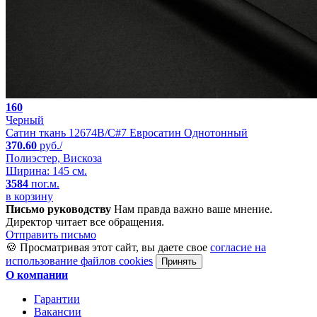
160
Черный
Сатин ткань 12674B/C#7 Евросатин Однотонный
370.60
руб./
Полиэстер, Вискоза
Ширина: 145 см.
3584
пог.м.
в корзину
Письмо руководству
Нам правда важно ваше мнение.
Директор читает все обращения.
Отправить письмо
🍪 Просматривая этот сайт, вы даете свое
согласие на
использование файлов cookies
Принять
О компании
Гарантии
Вакансии