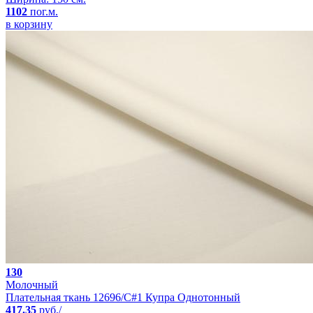
1102
пог.м.
в корзину
130
Молочный
Плательная ткань 12696/C#1 Купра Однотонный
417.35
руб./