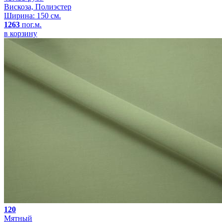
Вискоза, Полиэстер
Ширина: 150 см.
1263
пог.м.
в корзину
120
Мятный