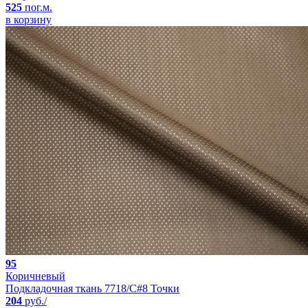
525
пог.м.
в корзину
95
Коричневый
Подкладочная ткань 7718/C#8 Точки
204
руб./