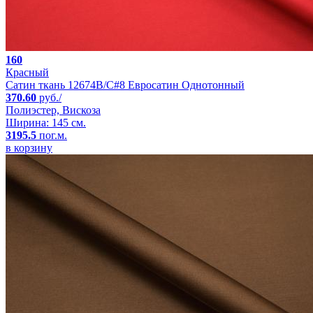
160
Красный
Сатин ткань 12674B/C#8 Евросатин Однотонный
370.60
руб./
Полиэстер, Вискоза
Ширина: 145 см.
3195.5
пог.м.
в корзину