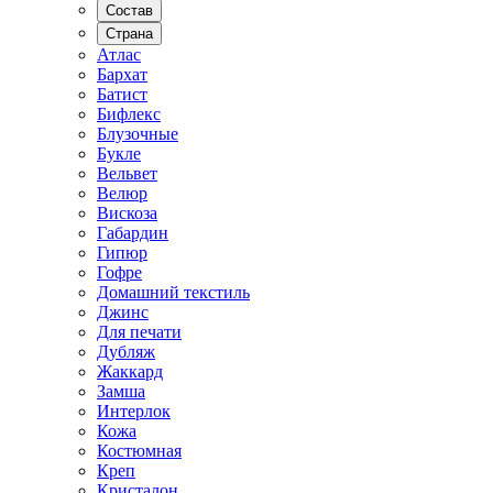
Состав
Страна
Атлас
Бархат
Батист
Бифлекс
Блузочные
Букле
Вельвет
Велюр
Вискоза
Габардин
Гипюр
Гофре
Домашний текстиль
Джинс
Для печати
Дубляж
Жаккард
Замша
Интерлок
Кожа
Костюмная
Креп
Кристалон