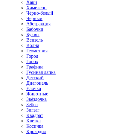
Хаки
Хамелеон
Чёрно-белый
Чёрный
Абстракция
Бабочки
Буквы
Вензель
Волна
Геометрия
Город
Горох
Графика
Гусиная лапка
Детский
Диагональ
Елочка
Животные
Звёздочка
Зебра
Зигзаг
Квадрат
Клетка
Косичка
Крокодил