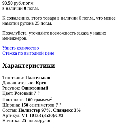
93.50
руб./пог.м.
в наличии
0
пог.м.
К сожалению, этого товара в наличии 0 пог.м., что менее
намотки рулона 25 пог.м.
Пожалуйста, уточняйте возможность заказа у наших
менеджеров.
Узнать количество
Стёжка по выгодной цене
Характеристики
Тип ткани:
Плательная
Дополнительно:
Креп
Рисунок:
Однотонный
Цвет:
Розовый
?
?
2
Плотность:
160
грамм/м
Ширина:
150
сантиметров
?
?
Состав:
Полиэстер 97%, Спандекс 3%
Артикул:
VT-10133 (3530)/C#3
Намотка:
25
пог.м./рулон