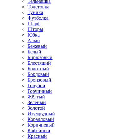
Тельняшка
Толстовка
Туника
Футболка
Шарф
Шторы
Юбка
Алый
Бежевый
Белый
Бирюзовый
Блестящий
Болотный
Бордовый
Бронзовый
Голубой
Горчичный
Жёлтый
Зелёный
Золотой
Изумрудный
Коралловый
Коричневый
Кофейный
Красный