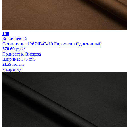
160
Коричневый
Сатин ткань 12674B/C#10 Евросатин Однотонный
370.60
руб./
Полиэстер, Вискоза
Ширина: 145 см.
2155
пог.м.
в корзину