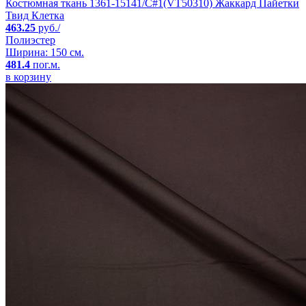
Костюмная ткань 1361-15141/C#1(VT50310) Жаккард Пайетки
Твид Клетка
463.25
руб./
Полиэстер
Ширина: 150 см.
481.4
пог.м.
в корзину