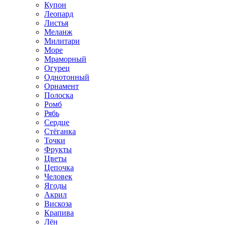
Купон
Леопард
Листья
Меланж
Милитари
Море
Мраморный
Огурец
Однотонный
Орнамент
Полоска
Ромб
Рябь
Сердце
Стёганка
Точки
Фрукты
Цветы
Цепочка
Человек
Ягоды
Акрил
Вискоза
Крапива
Лён