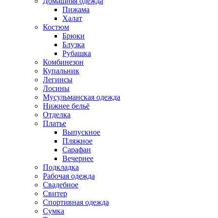
Домашняя одежда
Пижама
Халат
Костюм
Брюки
Блузка
Рубашка
Комбинезон
Купальник
Легинсы
Лосины
Мусульманская одежда
Нижнее бельё
Отделка
Платье
Выпускное
Пляжное
Сарафан
Вечернее
Подкладка
Рабочая одежда
Свадебное
Свитер
Спортивная одежда
Сумка