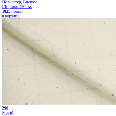
Полиэстер, Вискоза
Ширина: 150 см.
1825
пог.м.
в корзину
290
Белый