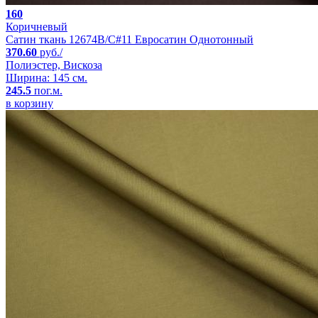
160
Коричневый
Сатин ткань 12674B/C#11 Евросатин Однотонный
370.60
руб./
Полиэстер, Вискоза
Ширина: 145 см.
245.5
пог.м.
в корзину