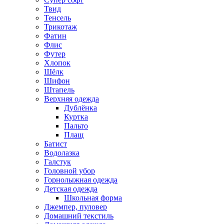
Твид
Тенсель
Трикотаж
Фатин
Флис
Футер
Хлопок
Шёлк
Шифон
Штапель
Верхняя одежда
Дублёнка
Куртка
Пальто
Плащ
Батист
Водолазка
Галстук
Головной убор
Горнолыжная одежда
Детская одежда
Школьная форма
Джемпер, пуловер
Домашний текстиль