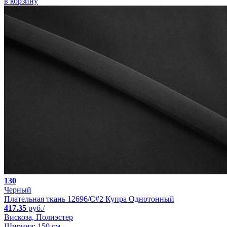
в корзину
130
Черный
Плательная ткань 12696/C#2 Купра Однотонный
417.35
руб./
Вискоза, Полиэстер
Ширина: 150 см.