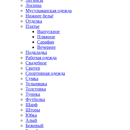
Легинсы
Лосины
Мусульманская одежда
Нижнее бельё
Отделка
Платье
Выпускное
Пляжное
Сарафан
Вечернее
Подкладка
Рабочая одежда
Свадебное
Свитер
Спортивная одежда
Сумка
Тельняшка
Толстовка
Туника
Футболка
Шарф
Шторы
Юбка
Алый
Бежевый