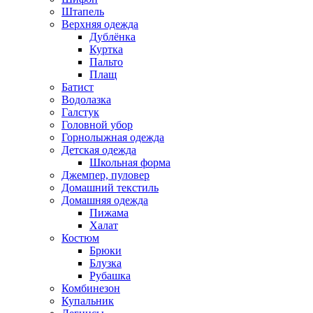
Штапель
Верхняя одежда
Дублёнка
Куртка
Пальто
Плащ
Батист
Водолазка
Галстук
Головной убор
Горнолыжная одежда
Детская одежда
Школьная форма
Джемпер, пуловер
Домашний текстиль
Домашняя одежда
Пижама
Халат
Костюм
Брюки
Блузка
Рубашка
Комбинезон
Купальник