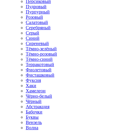
Персиковый
Пудровый
Пурпурный
Розовый
Салатовый
Серебряный
Серый
Синий
Сиреневый
Тёмно-зелёный
Тёмно-розовый
Тёмно-синий
Терракотовый
Фиолетовый
Фисташковый
Фуксия
Хаки
Хамелеон
Чёрно-белый
Чёрный
Абстракция
Бабочки
Буквы
Вензель
Волна