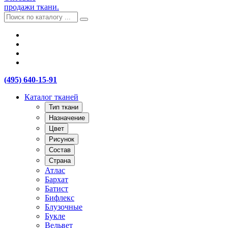
продажи ткани.
(495) 640-15-91
Каталог тканей
Тип ткани
Назначение
Цвет
Рисунок
Состав
Страна
Атлас
Бархат
Батист
Бифлекс
Блузочные
Букле
Вельвет