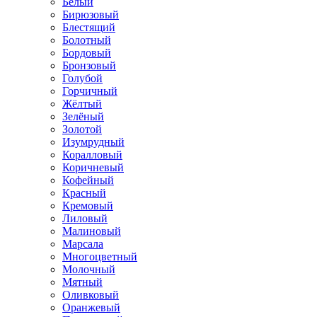
Белый
Бирюзовый
Блестящий
Болотный
Бордовый
Бронзовый
Голубой
Горчичный
Жёлтый
Зелёный
Золотой
Изумрудный
Коралловый
Коричневый
Кофейный
Красный
Кремовый
Лиловый
Малиновый
Марсала
Многоцветный
Молочный
Мятный
Оливковый
Оранжевый