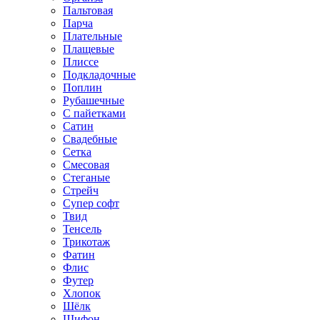
Пальтовая
Парча
Плательные
Плащевые
Плиссе
Подкладочные
Поплин
Рубашечные
С пайетками
Сатин
Свадебные
Сетка
Смесовая
Стеганые
Стрейч
Супер софт
Твид
Тенсель
Трикотаж
Фатин
Флис
Футер
Хлопок
Шёлк
Шифон