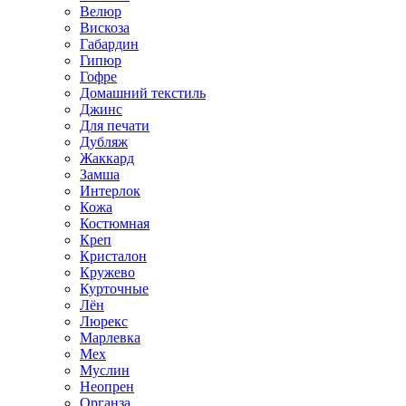
Велюр
Вискоза
Габардин
Гипюр
Гофре
Домашний текстиль
Джинс
Для печати
Дубляж
Жаккард
Замша
Интерлок
Кожа
Костюмная
Креп
Кристалон
Кружево
Курточные
Лён
Люрекс
Марлевка
Мех
Муслин
Неопрен
Органза