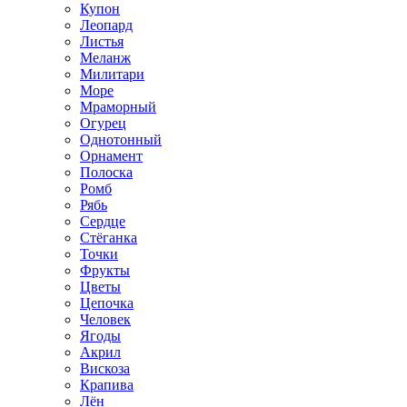
Купон
Леопард
Листья
Меланж
Милитари
Море
Мраморный
Огурец
Однотонный
Орнамент
Полоска
Ромб
Рябь
Сердце
Стёганка
Точки
Фрукты
Цветы
Цепочка
Человек
Ягоды
Акрил
Вискоза
Крапива
Лён