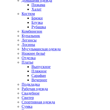
Домашняя одежда
Пижама
Халат
Костюм
Брюки
Блузка
Рубашка
Комбинезон
Купальник
Легинсы
Лосины
Мусульманская одежда
Нижнее бельё
Отделка
Платье
Выпускное
Пляжное
Сарафан
Вечернее
Подкладка
Рабочая одежда
Свадебное
Свитер
Спортивная одежда
Сумка