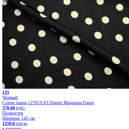
135
Черный
Сатин ткань 12701/C#3 Принт Мадонна Горох
370.60
руб./
Полиэстер
Ширина: 145 см.
1259.6
пог.м.
в корзину