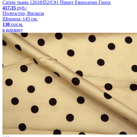
Сатин ткань 12618/D2/C#1 Принт Евросатин Горох
417.35
руб./
Полиэстер, Вискоза
Ширина: 145 см.
130
пог.м.
в корзину