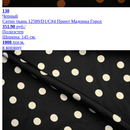
130
Черный
Сатин ткань 12589/D1/C#4 Принт Мадонна Горох
351.90
руб./
Полиэстер
Ширина: 145 см.
1008
пог.м.
в корзину