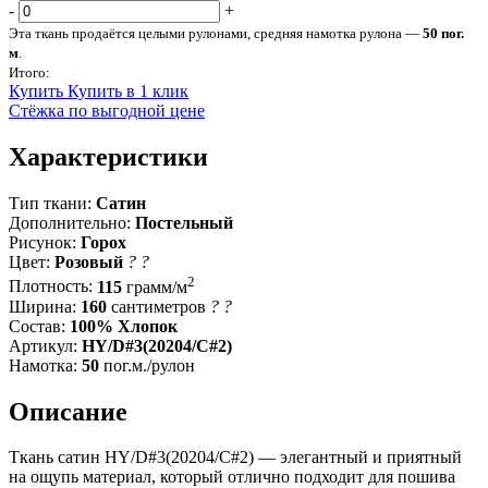
-
+
Эта ткань продаётся целыми рулонами, средняя намотка рулона —
50 пог.
м
.
Итого:
Купить
Купить в 1 клик
Стёжка по выгодной цене
Характеристики
Тип ткани:
Сатин
Дополнительно:
Постельный
Рисунок:
Горох
Цвет:
Розовый
?
?
2
Плотность:
115
грамм/м
Ширина:
160
сантиметров
?
?
Состав:
100% Хлопок
Артикул:
HY/D#3(20204/C#2)
Намотка:
50
пог.м./рулон
Описание
Ткань сатин HY/D#3(20204/C#2) — элегантный и приятный
на ощупь материал, который отлично подходит для пошива