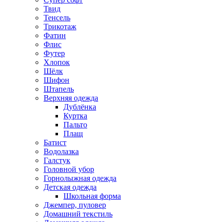
Твид
Тенсель
Трикотаж
Фатин
Флис
Футер
Хлопок
Шёлк
Шифон
Штапель
Верхняя одежда
Дублёнка
Куртка
Пальто
Плащ
Батист
Водолазка
Галстук
Головной убор
Горнолыжная одежда
Детская одежда
Школьная форма
Джемпер, пуловер
Домашний текстиль