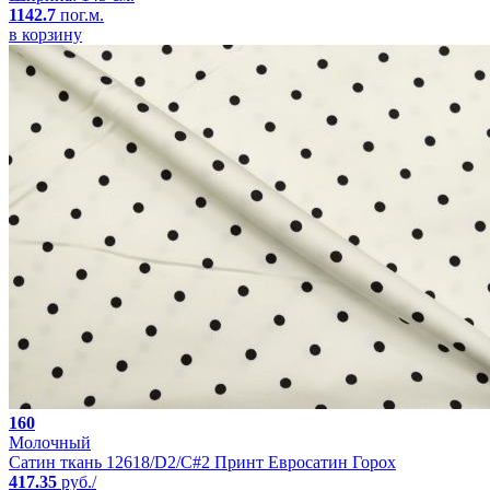
1142.7
пог.м.
в корзину
160
Молочный
Сатин ткань 12618/D2/C#2 Принт Евросатин Горох
417.35
руб./