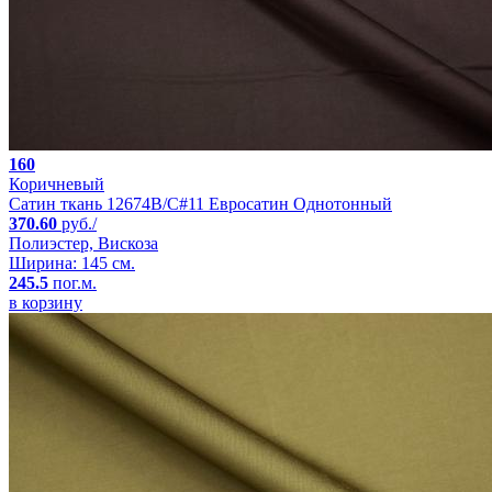
160
Коричневый
Сатин ткань 12674B/C#11 Евросатин Однотонный
370.60
руб./
Полиэстер, Вискоза
Ширина: 145 см.
245.5
пог.м.
в корзину