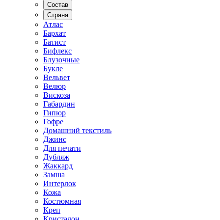
Состав
Страна
Атлас
Бархат
Батист
Бифлекс
Блузочные
Букле
Вельвет
Велюр
Вискоза
Габардин
Гипюр
Гофре
Домашний текстиль
Джинс
Для печати
Дубляж
Жаккард
Замша
Интерлок
Кожа
Костюмная
Креп
Кристалон