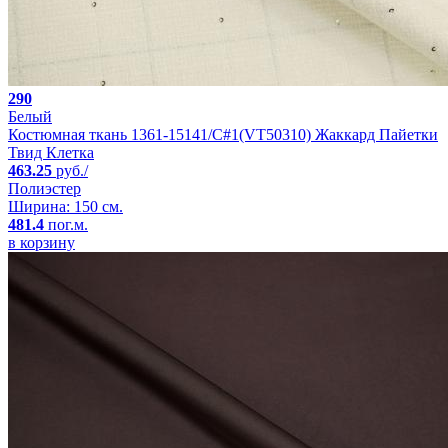
290
Белый
Костюмная ткань 1361-15141/C#1(VT50310) Жаккард Пайетки
Твид Клетка
463.25
руб./
Полиэстер
Ширина: 150 см.
481.4
пог.м.
в корзину