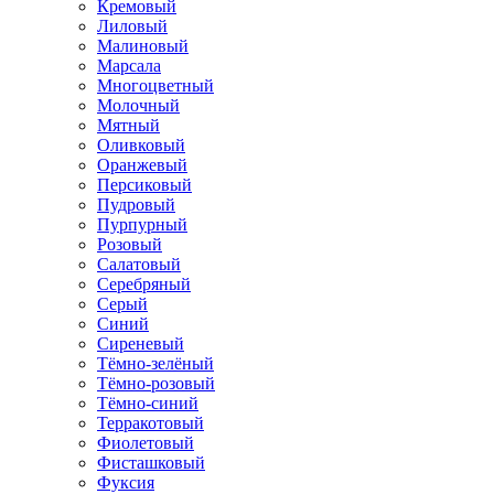
Кремовый
Лиловый
Малиновый
Марсала
Многоцветный
Молочный
Мятный
Оливковый
Оранжевый
Персиковый
Пудровый
Пурпурный
Розовый
Салатовый
Серебряный
Серый
Синий
Сиреневый
Тёмно-зелёный
Тёмно-розовый
Тёмно-синий
Терракотовый
Фиолетовый
Фисташковый
Фуксия