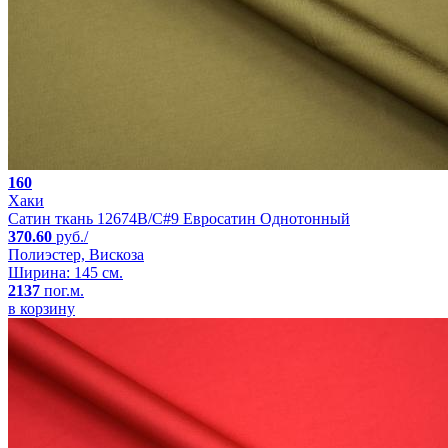
160
Хаки
Сатин ткань 12674B/C#9 Евросатин Однотонный
370.60
руб./
Полиэстер, Вискоза
Ширина: 145 см.
2137
пог.м.
в корзину