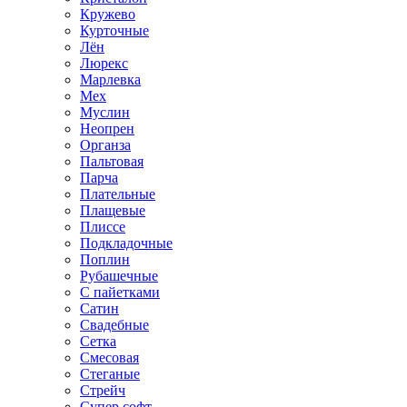
Кружево
Курточные
Лён
Люрекс
Марлевка
Мех
Муслин
Неопрен
Органза
Пальтовая
Парча
Плательные
Плащевые
Плиссе
Подкладочные
Поплин
Рубашечные
С пайетками
Сатин
Свадебные
Сетка
Смесовая
Стеганые
Стрейч
Супер софт