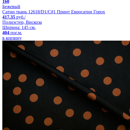
160
Бежевый
Сатин ткань 12618/D1/C#1 Принт Евросатин Горох
417.35
руб./
Полиэстер, Вискоза
Ширина: 145 см.
404
пог.м.
в корзину