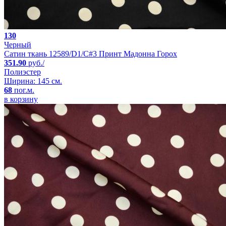
130
Черный
Сатин ткань 12589/D1/C#3 Принт Мадонна Горох
351.90
руб./
Полиэстер
Ширина: 145 см.
68
пог.м.
в корзину