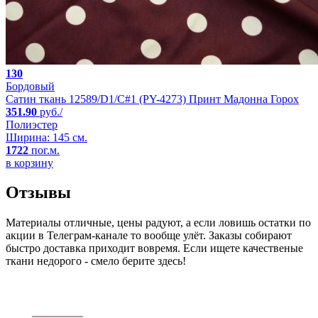
130
Бордовый
Сатин ткань 12589/D1/C#1 (PY-4273) Принт Мадонна Горох
351.90
руб./
Полиэстер
Ширина: 145 см.
1722
пог.м.
в корзину
Отзывы
Материалы отличные, цены радуют, а если ловишь остатки по
акции в Телеграм-канале то вообще улёт. Заказы собирают
быстро доставка приходит вовремя. Если ищете качественые
ткани недорого - смело берите здесь!