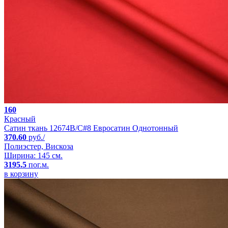
160
Красный
Сатин ткань 12674B/C#8 Евросатин Однотонный
370.60
руб./
Полиэстер, Вискоза
Ширина: 145 см.
3195.5
пог.м.
в корзину