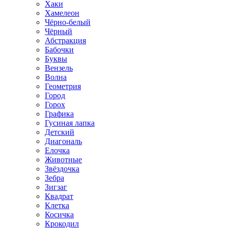
Хаки
Хамелеон
Чёрно-белый
Чёрный
Абстракция
Бабочки
Буквы
Вензель
Волна
Геометрия
Город
Горох
Графика
Гусиная лапка
Детский
Диагональ
Елочка
Животные
Звёздочка
Зебра
Зигзаг
Квадрат
Клетка
Косичка
Крокодил