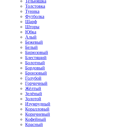
Тельняшка
Толстовка
Туника
Футболка
Шарф
Шторы
Юбка
Алый
Бежевый
Белый
Бирюзовый
Блестящий
Болотный
Бордовый
Бронзовый
Голубой
Горчичный
Жёлтый
Зелёный
Золотой
Изумрудный
Коралловый
Коричневый
Кофейный
Красный