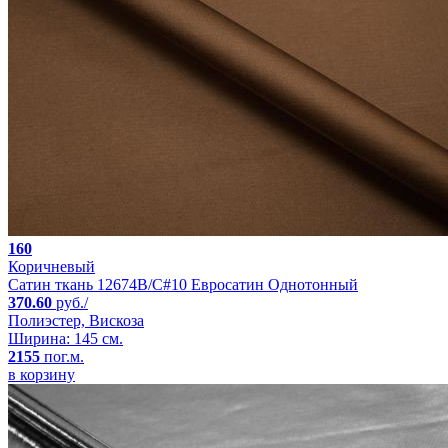
160
Коричневый
Сатин ткань 12674B/C#10 Евросатин Однотонный
370.60
руб./
Полиэстер, Вискоза
Ширина: 145 см.
2155
пог.м.
в корзину