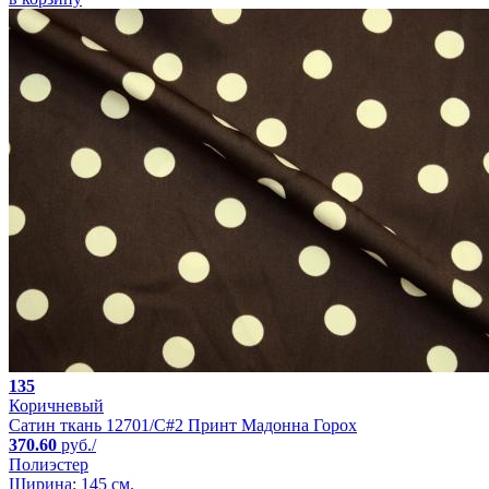
135
Коричневый
Сатин ткань 12701/C#2 Принт Мадонна Горох
370.60
руб./
Полиэстер
Ширина: 145 см.