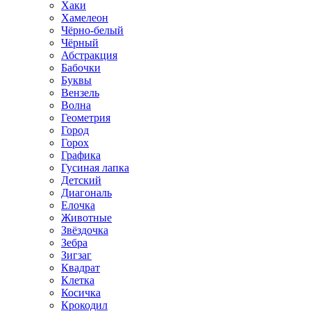
Хаки
Хамелеон
Чёрно-белый
Чёрный
Абстракция
Бабочки
Буквы
Вензель
Волна
Геометрия
Город
Горох
Графика
Гусиная лапка
Детский
Диагональ
Елочка
Животные
Звёздочка
Зебра
Зигзаг
Квадрат
Клетка
Косичка
Крокодил