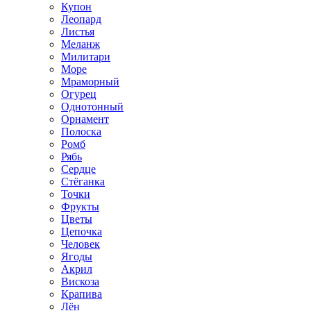
Купон
Леопард
Листья
Меланж
Милитари
Море
Мраморный
Огурец
Однотонный
Орнамент
Полоска
Ромб
Рябь
Сердце
Стёганка
Точки
Фрукты
Цветы
Цепочка
Человек
Ягоды
Акрил
Вискоза
Крапива
Лён