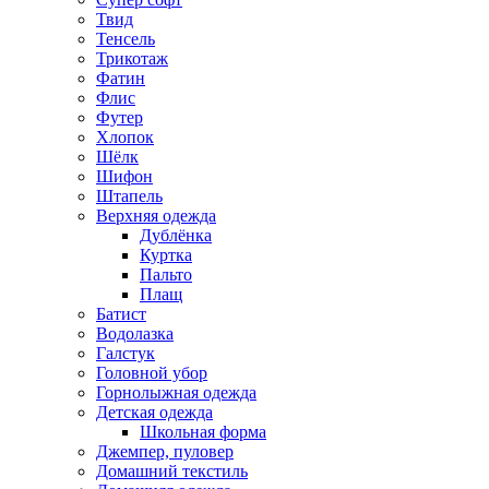
Твид
Тенсель
Трикотаж
Фатин
Флис
Футер
Хлопок
Шёлк
Шифон
Штапель
Верхняя одежда
Дублёнка
Куртка
Пальто
Плащ
Батист
Водолазка
Галстук
Головной убор
Горнолыжная одежда
Детская одежда
Школьная форма
Джемпер, пуловер
Домашний текстиль