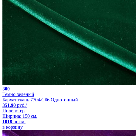
300
Темно-зеленый
Бархат ткань 7704/C#6 Однотонный
351.90
руб./
Полиэстер
Ширина: 150 см.
1018
пог.м.
в корзину