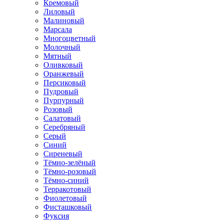
Кремовый
Лиловый
Малиновый
Марсала
Многоцветный
Молочный
Мятный
Оливковый
Оранжевый
Персиковый
Пудровый
Пурпурный
Розовый
Салатовый
Серебряный
Серый
Синий
Сиреневый
Тёмно-зелёный
Тёмно-розовый
Тёмно-синий
Терракотовый
Фиолетовый
Фисташковый
Фуксия