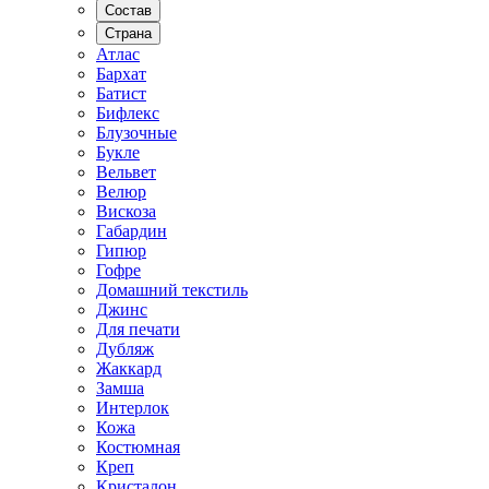
Состав
Страна
Атлас
Бархат
Батист
Бифлекс
Блузочные
Букле
Вельвет
Велюр
Вискоза
Габардин
Гипюр
Гофре
Домашний текстиль
Джинс
Для печати
Дубляж
Жаккард
Замша
Интерлок
Кожа
Костюмная
Креп
Кристалон