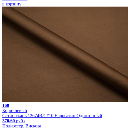
в корзину
160
Коричневый
Сатин ткань 12674B/C#10 Евросатин Однотонный
370.60
руб./
Полиэстер, Вискоза