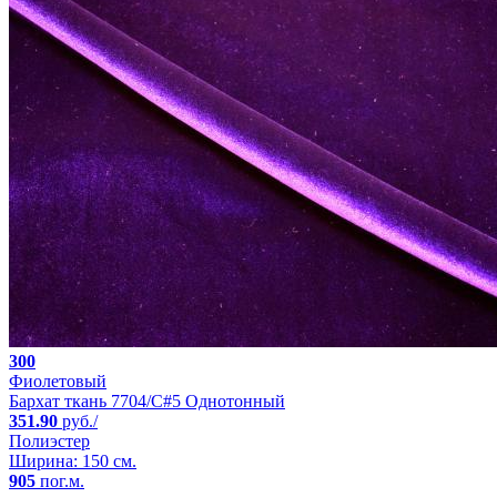
300
Фиолетовый
Бархат ткань 7704/C#5 Однотонный
351.90
руб./
Полиэстер
Ширина: 150 см.
905
пог.м.