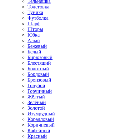
Тельняшка
Толстовка
Туника
Футболка
Шарф
Шторы
Юбка
Алый
Бежевый
Белый
Бирюзовый
Блестящий
Болотный
Бордовый
Бронзовый
Голубой
Горчичный
Жёлтый
Зелёный
Золотой
Изумрудный
Коралловый
Коричневый
Кофейный
Красный