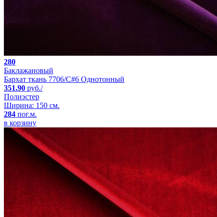
280
Баклажановый
Бархат ткань 7706/C#6 Однотонный
351.90
руб./
Полиэстер
Ширина: 150 см.
284
пог.м.
в корзину