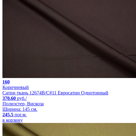
160
Коричневый
Сатин ткань 12674B/C#11 Евросатин Однотонный
370.60
руб./
Полиэстер, Вискоза
Ширина: 145 см.
245.5
пог.м.
в корзину