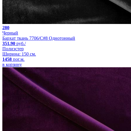
280
Черный
Бархат ткань 7706/C#8 Однотонный
351.90
руб./
Полиэстер
Ширина: 150 см.
1458
пог.м.
в корзину