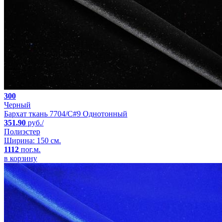
300
Черный
Бархат ткань 7704/C#9 Однотонный
351.90
руб./
Полиэстер
Ширина: 150 см.
1112
пог.м.
в корзину