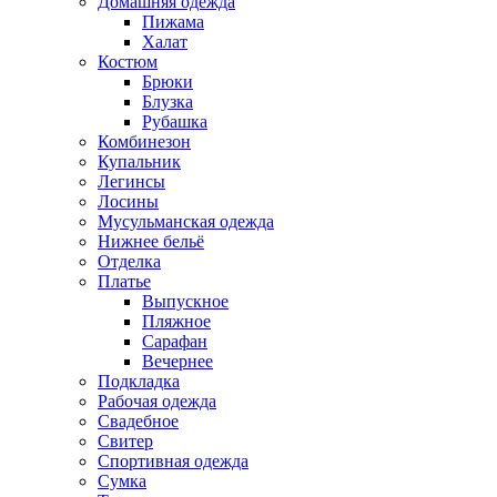
Домашняя одежда
Пижама
Халат
Костюм
Брюки
Блузка
Рубашка
Комбинезон
Купальник
Легинсы
Лосины
Мусульманская одежда
Нижнее бельё
Отделка
Платье
Выпускное
Пляжное
Сарафан
Вечернее
Подкладка
Рабочая одежда
Свадебное
Свитер
Спортивная одежда
Сумка