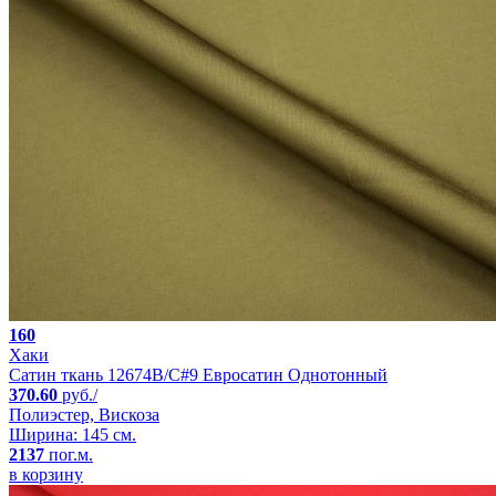
160
Хаки
Сатин ткань 12674B/C#9 Евросатин Однотонный
370.60
руб./
Полиэстер, Вискоза
Ширина: 145 см.
2137
пог.м.
в корзину