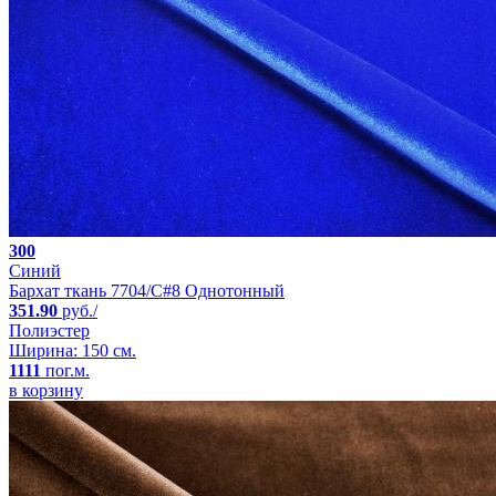
300
Синий
Бархат ткань 7704/C#8 Однотонный
351.90
руб./
Полиэстер
Ширина: 150 см.
1111
пог.м.
в корзину