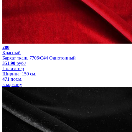
280
Красный
Бархат ткань 7706/C#4 Однотонный
351.90
руб./
Полиэстер
Ширина: 150 см.
471
пог.м.
в корзину