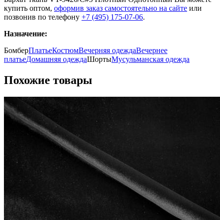
купить оптом,
оформив заказ самостоятельно на сайте
или
позвонив по телефону
+7 (495) 175-07-06
.
Назначение:
Бомбер
Платье
Костюм
Вечерняя одежда
Вечернее
платье
Домашняя одежда
Шорты
Мусульманская одежда
Похожие товары