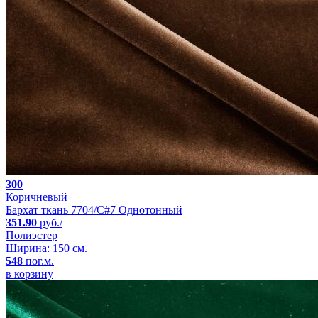
300
Коричневый
Бархат ткань 7704/C#7 Однотонный
351.90
руб./
Полиэстер
Ширина: 150 см.
548
пог.м.
в корзину