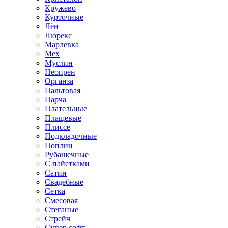
Кружево
Курточные
Лён
Люрекс
Марлевка
Мех
Муслин
Неопрен
Органза
Пальтовая
Парча
Плательные
Плащевые
Плиссе
Подкладочные
Поплин
Рубашечные
С пайетками
Сатин
Свадебные
Сетка
Смесовая
Стеганые
Стрейч
Супер софт