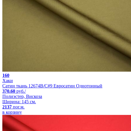
160
Хаки
Сатин ткань 12674B/C#9 Евросатин Однотонный
370.60
руб./
Полиэстер, Вискоза
Ширина: 145 см.
2137
пог.м.
в корзину