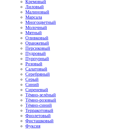
Кремовый
Лиловый
Малиновый
Марсала
Многоцветный
Молочный
Мятный
Оливковый
Оранжевый
Персиковый
Пудровый
Пурпурный
Розовый
Салатовый
Серебряный
Серый
Синий
Сиреневый
Тёмно-зелёный
Тёмно-розовый
Тёмно-синий
Терракотовый
Фиолетовый
Фисташковый
Фуксия