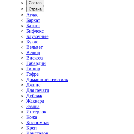
Состав
Страна
Атлас
Бархат
Батист
Бифлекс
Блузочные
Букле
Вельвет
Велюр
Вискоза
Габардин
Гипюр
Гофре
Домашний текстиль
Джинс
Для печати
Дубляж
Жаккард
Замша
Интерлок
Кожа
Костюмная
Креп
Кристалон