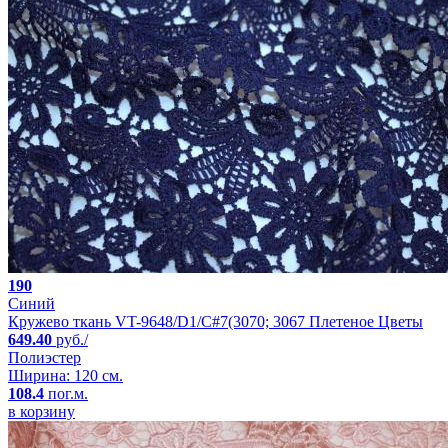
190
Синий
Кружево ткань VT-9648/D1/C#7(3070; 3067 Плетеное Цветы
649.40
руб./
Полиэстер
Ширина: 120 см.
108.4
пог.м.
в корзину