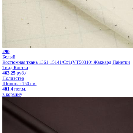
290
Белый
Костюмная ткань 1361-15141/C#1(VT50310) Жаккард Пайетки
Твид Клетка
463.25
руб./
Полиэстер
Ширина: 150 см.
481.4
пог.м.
в корзину