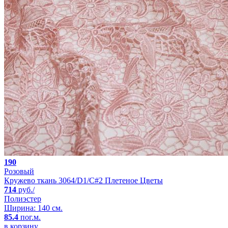
190
Розовый
Кружево ткань 3064/D1/C#2 Плетеное Цветы
714
руб./
Полиэстер
Ширина: 140 см.
85.4
пог.м.
в корзину