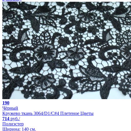
190
Чёрный
Кружево ткань 3064/D1/C#4 Плетеное Цветы
714
руб./
Полиэстер
Ширина: 140 см.