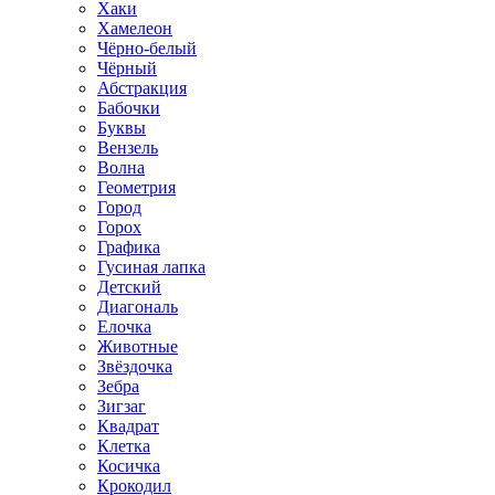
Хаки
Хамелеон
Чёрно-белый
Чёрный
Абстракция
Бабочки
Буквы
Вензель
Волна
Геометрия
Город
Горох
Графика
Гусиная лапка
Детский
Диагональ
Елочка
Животные
Звёздочка
Зебра
Зигзаг
Квадрат
Клетка
Косичка
Крокодил