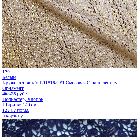
170
Белый
Кружево ткань VT-11818/C#1 Смесовая С напылением
Орнамент
463.25
руб./
Полиэстер, Хлопок
Ширина: 140 см.
1271.7
пог.м.
в корзину