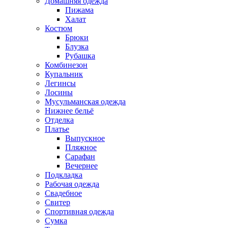
Домашняя одежда
Пижама
Халат
Костюм
Брюки
Блузка
Рубашка
Комбинезон
Купальник
Легинсы
Лосины
Мусульманская одежда
Нижнее бельё
Отделка
Платье
Выпускное
Пляжное
Сарафан
Вечернее
Подкладка
Рабочая одежда
Свадебное
Свитер
Спортивная одежда
Сумка