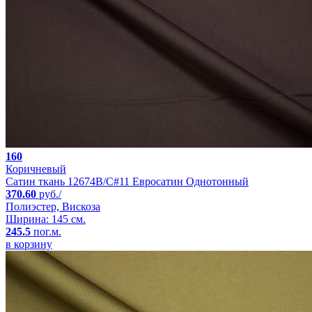
160
Коричневый
Сатин ткань 12674B/C#11 Евросатин Однотонный
370.60
руб./
Полиэстер, Вискоза
Ширина: 145 см.
245.5
пог.м.
в корзину