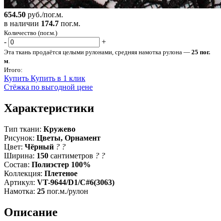
654.50
руб./пог.м.
в наличии
174.7
пог.м.
Количество (пог.м.)
-
+
Эта ткань продаётся целыми рулонами, средняя намотка рулона —
25 пог.
м
.
Итого:
Купить
Купить в 1 клик
Стёжка по выгодной цене
Характеристики
Тип ткани:
Кружево
Рисунок:
Цветы, Орнамент
Цвет:
Чёрный
?
?
Ширина:
150
сантиметров
?
?
Состав:
Полиэстер 100%
Коллекция:
Плетеное
Артикул:
VT-9644/D1/C#6(3063)
Намотка:
25
пог.м./рулон
Описание