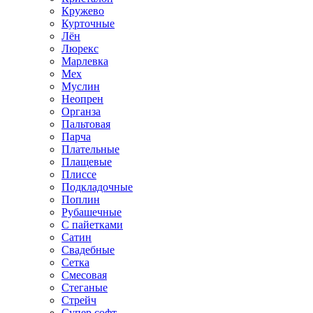
Кружево
Курточные
Лён
Люрекс
Марлевка
Мех
Муслин
Неопрен
Органза
Пальтовая
Парча
Плательные
Плащевые
Плиссе
Подкладочные
Поплин
Рубашечные
С пайетками
Сатин
Свадебные
Сетка
Смесовая
Стеганые
Стрейч
Супер софт