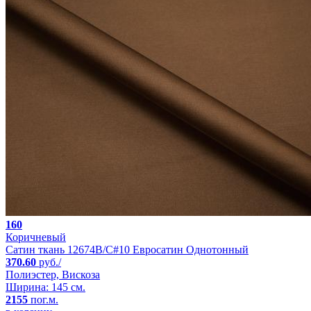
160
Коричневый
Сатин ткань 12674B/C#10 Евросатин Однотонный
370.60
руб./
Полиэстер, Вискоза
Ширина: 145 см.
2155
пог.м.