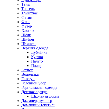
Твид
Тенсель
Трикотаж
Фатин
Флис
Футер
Хлопок
Шёлк
Шифон
Штапель
Верхняя одежда
Дублёнка
Куртка
Пальто
Плащ
Батист
Водолазка
Галстук
Головной убор
Горнолыжная одежда
Детская одежда
Школьная форма
Джемпер, пуловер
Домашний текстиль