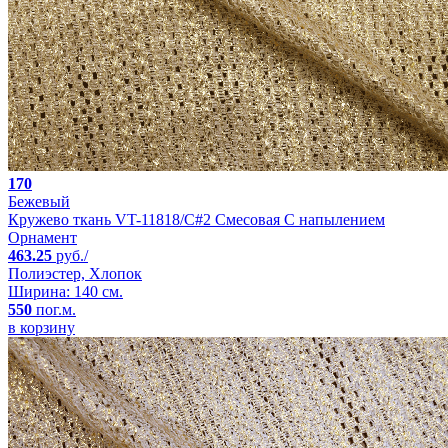
170
Бежевый
Кружево ткань VT-11818/C#2 Смесовая С напылением
Орнамент
463.25
руб./
Полиэстер, Хлопок
Ширина: 140 см.
550
пог.м.
в корзину