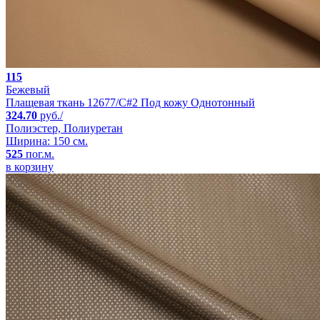
115
Бежевый
Плащевая ткань 12677/C#2 Под кожу Однотонный
324.70
руб./
Полиэстер, Полиуретан
Ширина: 150 см.
525
пог.м.
в корзину