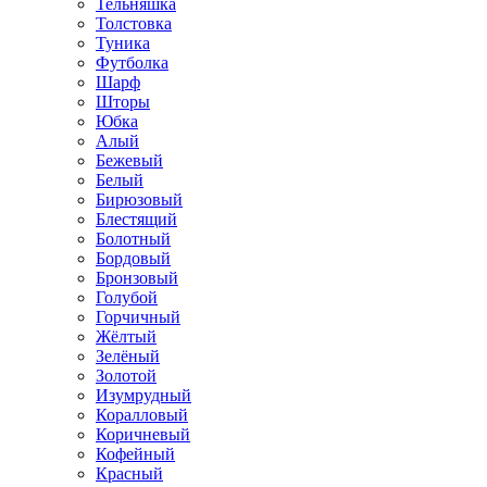
Тельняшка
Толстовка
Туника
Футболка
Шарф
Шторы
Юбка
Алый
Бежевый
Белый
Бирюзовый
Блестящий
Болотный
Бордовый
Бронзовый
Голубой
Горчичный
Жёлтый
Зелёный
Золотой
Изумрудный
Коралловый
Коричневый
Кофейный
Красный