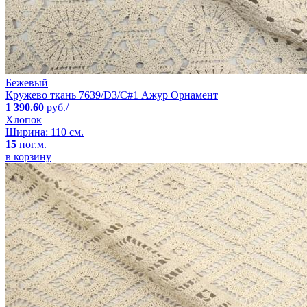
Бежевый
Кружево ткань 7639/D3/C#1 Ажур Орнамент
1 390.60
руб./
Хлопок
Ширина: 110 см.
15
пог.м.
в корзину