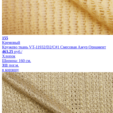
155
Кремовый
Кружево ткань VT-11932/D2/C#1 Смесовая Ажур Орнамент
463.25
руб./
Хлопок
Ширина: 160 см.
311
пог.м.
в корзину