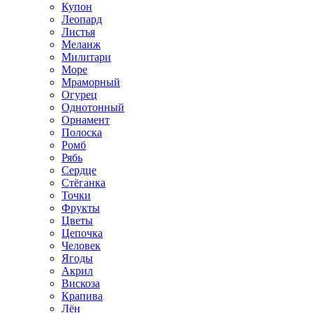
Купон
Леопард
Листья
Меланж
Милитари
Море
Мраморный
Огурец
Однотонный
Орнамент
Полоска
Ромб
Рябь
Сердце
Стёганка
Точки
Фрукты
Цветы
Цепочка
Человек
Ягоды
Акрил
Вискоза
Крапива
Лён