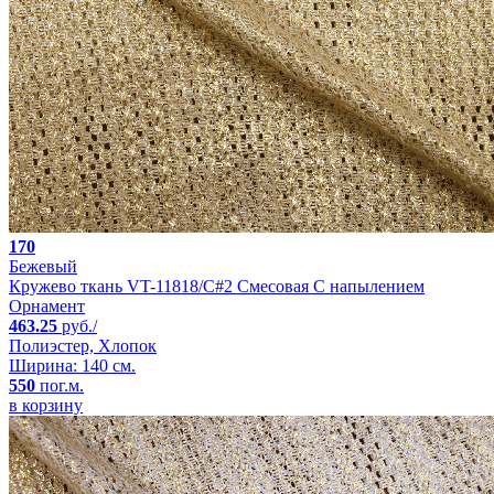
170
Бежевый
Кружево ткань VT-11818/C#2 Смесовая С напылением
Орнамент
463.25
руб./
Полиэстер, Хлопок
Ширина: 140 см.
550
пог.м.
в корзину