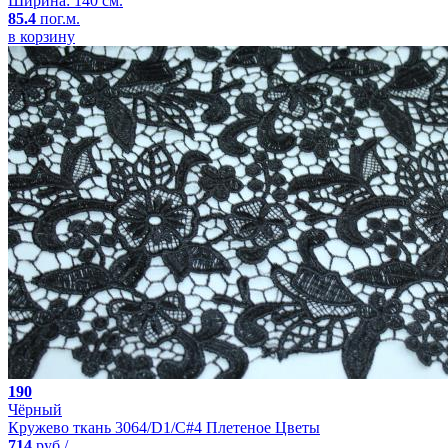
Ширина: 140 см.
85.4
пог.м.
в корзину
190
Чёрный
Кружево ткань 3064/D1/C#4 Плетеное Цветы
714
руб./