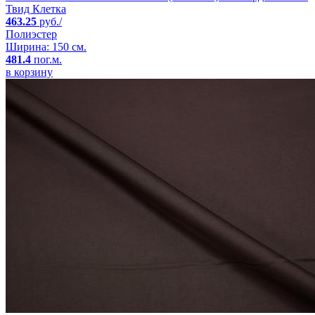
Твид Клетка
463.25
руб./
Полиэстер
Ширина: 150 см.
481.4
пог.м.
в корзину