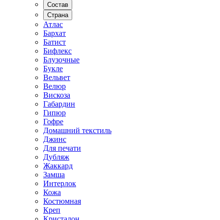
Состав
Страна
Атлас
Бархат
Батист
Бифлекс
Блузочные
Букле
Вельвет
Велюр
Вискоза
Габардин
Гипюр
Гофре
Домашний текстиль
Джинс
Для печати
Дубляж
Жаккард
Замша
Интерлок
Кожа
Костюмная
Креп
Кристалон