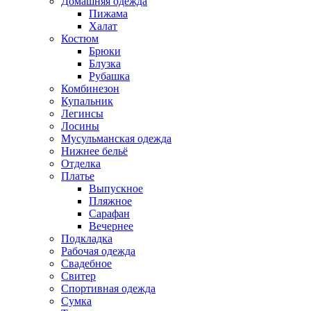
Домашняя одежда
Пижама
Халат
Костюм
Брюки
Блузка
Рубашка
Комбинезон
Купальник
Легинсы
Лосины
Мусульманская одежда
Нижнее бельё
Отделка
Платье
Выпускное
Пляжное
Сарафан
Вечернее
Подкладка
Рабочая одежда
Свадебное
Свитер
Спортивная одежда
Сумка