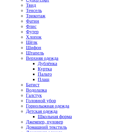
Твид
Тенсель
Трикотаж
Фатин
Флис
Футер
Хлопок
Шёлк
Шифон
Штапель
Верхняя одежда
Дублёнка
Куртка
Пальто
Плащ
Батист
Водолазка
Галстук
Головной убор
Горнолыжная одежда
Детская одежда
Школьная форма
Джемпер, пуловер
Домашний текстиль