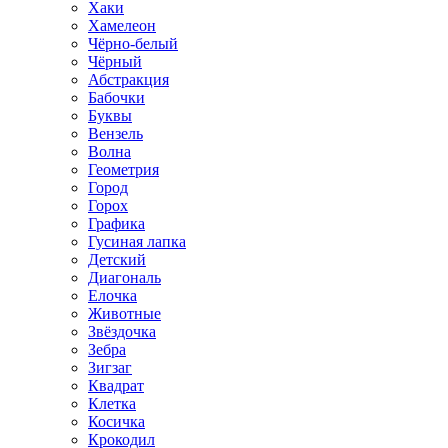
Хаки
Хамелеон
Чёрно-белый
Чёрный
Абстракция
Бабочки
Буквы
Вензель
Волна
Геометрия
Город
Горох
Графика
Гусиная лапка
Детский
Диагональ
Елочка
Животные
Звёздочка
Зебра
Зигзаг
Квадрат
Клетка
Косичка
Крокодил