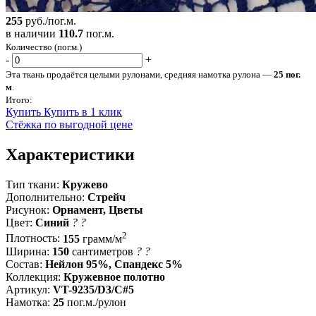
255
руб./пог.м.
в наличии
110.7
пог.м.
Количество (пог.м.)
-
+
Эта ткань продаётся целыми рулонами, средняя намотка рулона —
25 пог.
м
.
Итого:
Купить
Купить в 1 клик
Стёжка по выгодной цене
Характеристики
Тип ткани:
Кружево
Дополнительно:
Стрейч
Рисунок:
Орнамент, Цветы
Цвет:
Синий
?
?
2
Плотность:
155
грамм/м
Ширина:
150
сантиметров
?
?
Состав:
Нейлон 95%, Спандекс 5%
Коллекция:
Кружевное полотно
Артикул:
VT-9235/D3/C#5
Намотка:
25
пог.м./рулон