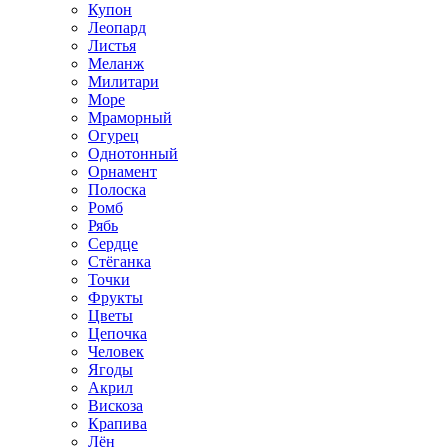
Купон
Леопард
Листья
Меланж
Милитари
Море
Мраморный
Огурец
Однотонный
Орнамент
Полоска
Ромб
Рябь
Сердце
Стёганка
Точки
Фрукты
Цветы
Цепочка
Человек
Ягоды
Акрил
Вискоза
Крапива
Лён