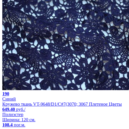
190
Синий
Кружево ткань VT-9648/D1/C#7(3070; 3067 Плетеное Цветы
649.40
руб./
Полиэстер
Ширина: 120 см.
108.4
пог.м.