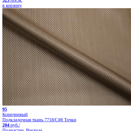
525
пог.м.
в корзину
95
Коричневый
Подкладочная ткань 7718/C#8 Точки
204
руб./
Полиэстер, Вискоза