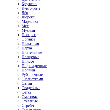
Кружево
Курточные
Лён
Люрекс
Марлевка
Мех
Муслин
Неопрен
Органза
Пальтовая
Парча
Плательные
Плащевые
Плиссе
Подкладочные
Поплин
Рубашечные
С пайетками
Сатин
Свадебные
Сетка
Смесовая
Стеганые
Стрейч
Супер софт