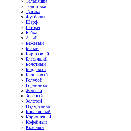
Тельняшка
Толстовка
Туника
Футболка
Шарф
Шторы
Юбка
Алый
Бежевый
Белый
Бирюзовый
Блестящий
Болотный
Бордовый
Бронзовый
Голубой
Горчичный
Жёлтый
Зелёный
Золотой
Изумрудный
Коралловый
Коричневый
Кофейный
Красный