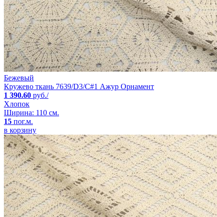
Бежевый
Кружево ткань 7639/D3/C#1 Ажур Орнамент
1 390.60
руб./
Хлопок
Ширина: 110 см.
15
пог.м.
в корзину