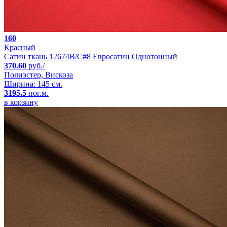
160
Красный
Сатин ткань 12674B/C#8 Евросатин Однотонный
370.60
руб./
Полиэстер, Вискоза
Ширина: 145 см.
3195.5
пог.м.
в корзину