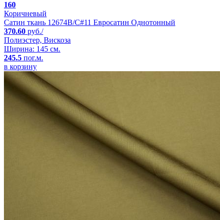
160
Коричневый
Сатин ткань 12674B/C#11 Евросатин Однотонный
370.60
руб./
Полиэстер, Вискоза
Ширина: 145 см.
245.5
пог.м.
в корзину