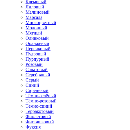
Кремовый
Лиловый
Малиновый
Марсала
Многоцветный
Молочный
Мятный
Оливковый
Оранжевый
Персиковый
Пудровый
Пурпурный
Розовый
Салатовый
Серебряный
Серый
Синий
Сиреневый
Тёмно-зелёный
Тёмно-розовый
Тёмно-синий
Терракотовый
Фиолетовый
Фисташковый
Фуксия