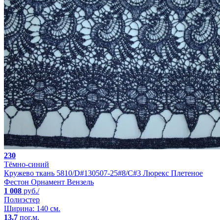
230
Тёмно-синий
Кружево ткань 5810/D#130507-25#8/C#3 Люрекс Плетеное
Фестон Орнамент Вензель
1 008
руб./
Полиэстер
Ширина: 140 см.
13.7
пог.м.