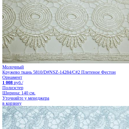
Молочный
Кружево ткань 5810/D#NSZ-14284/C#2 Плетеное Фестон
Орнамент
1 008
руб./
Полиэстер
Ширина: 140 см.
Уточняйте у менеджера
в корзину