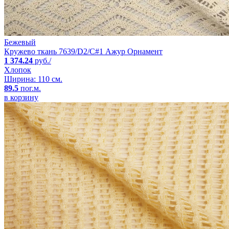
Бежевый
Кружево ткань 7639/D2/C#1 Ажур Орнамент
1 374.24
руб./
Хлопок
Ширина: 110 см.
89.5
пог.м.
в корзину