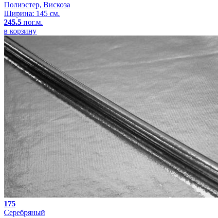
Полиэстер, Вискоза
Ширина: 145 см.
245.5
пог.м.
в корзину
175
Серебряный