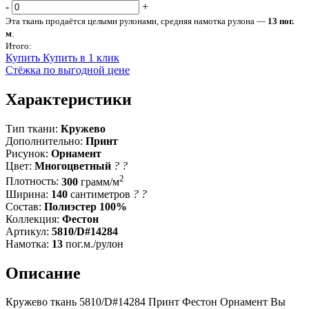
-
+
Эта ткань продаётся целыми рулонами, средняя намотка рулона —
13 пог.
м
.
Итого:
Купить
Купить в 1 клик
Стёжка по выгодной цене
Характеристики
Тип ткани:
Кружево
Дополнительно:
Принт
Рисунок:
Орнамент
Цвет:
Многоцветный
?
?
2
Плотность:
300
грамм/м
Ширина:
140
сантиметров
?
?
Состав:
Полиэстер 100%
Коллекция:
Фестон
Артикул:
5810/D#14284
Намотка:
13
пог.м./рулон
Описание
Кружево ткань 5810/D#14284 Принт Фестон Орнамент Вы