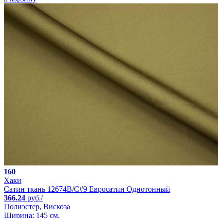
160
Хаки
Сатин ткань 12674B/C#9 Евросатин Однотонный
366.24
руб./
Полиэстер, Вискоза
Ширина: 145 см.