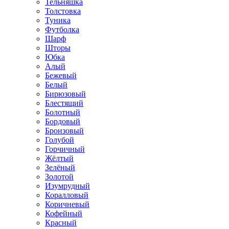
Тельняшка
Толстовка
Туника
Футболка
Шарф
Шторы
Юбка
Алый
Бежевый
Белый
Бирюзовый
Блестящий
Болотный
Бордовый
Бронзовый
Голубой
Горчичный
Жёлтый
Зелёный
Золотой
Изумрудный
Коралловый
Коричневый
Кофейный
Красный