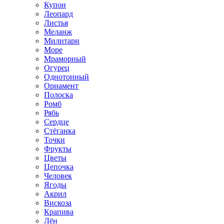
Купон
Леопард
Листья
Меланж
Милитари
Море
Мраморный
Огурец
Однотонный
Орнамент
Полоска
Ромб
Рябь
Сердце
Стёганка
Точки
Фрукты
Цветы
Цепочка
Человек
Ягоды
Акрил
Вискоза
Крапива
Лён