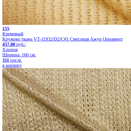
155
Кремовый
Кружево ткань VT-11932/D2/C#1 Смесовая Ажур Орнамент
457.80
руб./
Хлопок
Ширина: 160 см.
311
пог.м.
в корзину