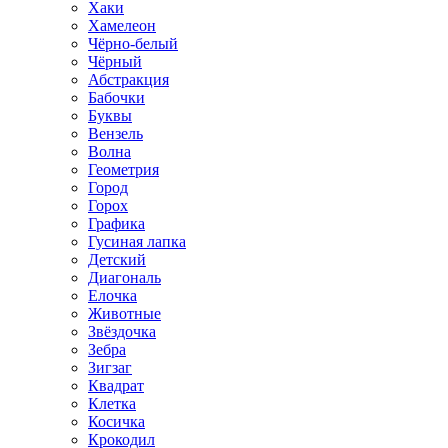
Хаки
Хамелеон
Чёрно-белый
Чёрный
Абстракция
Бабочки
Буквы
Вензель
Волна
Геометрия
Город
Горох
Графика
Гусиная лапка
Детский
Диагональ
Елочка
Животные
Звёздочка
Зебра
Зигзаг
Квадрат
Клетка
Косичка
Крокодил