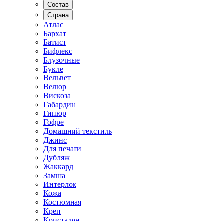
Состав
Страна
Атлас
Бархат
Батист
Бифлекс
Блузочные
Букле
Вельвет
Велюр
Вискоза
Габардин
Гипюр
Гофре
Домашний текстиль
Джинс
Для печати
Дубляж
Жаккард
Замша
Интерлок
Кожа
Костюмная
Креп
Кристалон