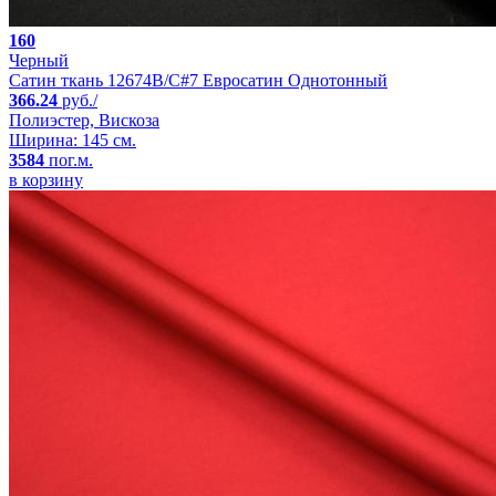
160
Черный
Сатин ткань 12674B/C#7 Евросатин Однотонный
366.24
руб./
Полиэстер, Вискоза
Ширина: 145 см.
3584
пог.м.
в корзину