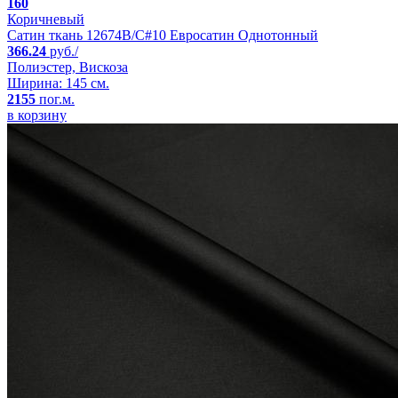
160
Коричневый
Сатин ткань 12674B/C#10 Евросатин Однотонный
366.24
руб./
Полиэстер, Вискоза
Ширина: 145 см.
2155
пог.м.
в корзину