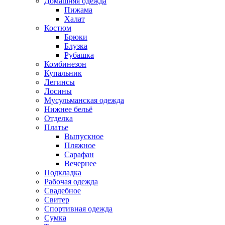
Домашняя одежда
Пижама
Халат
Костюм
Брюки
Блузка
Рубашка
Комбинезон
Купальник
Легинсы
Лосины
Мусульманская одежда
Нижнее бельё
Отделка
Платье
Выпускное
Пляжное
Сарафан
Вечернее
Подкладка
Рабочая одежда
Свадебное
Свитер
Спортивная одежда
Сумка