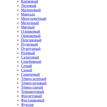
Кремовый
Лиловый
Малиновый
Марсала
Многоцветный
Молочный
Мятный
Оливковый
Оранжевый
Персиковый
Пудровый
Пурпурный
Розовый
Салатовый
Серебряный
Серый
Синий
Сиреневый
Тёмно-зелёный
Тёмно-розовый
Тёмно-синий
Терракотовый
Фиолетовый
Фисташковый
Фуксия