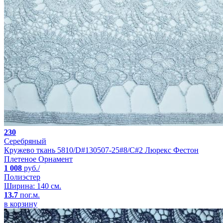
230
Серебряный
Кружево ткань 5810/D#130507-25#8/C#2 Люрекс Фестон
Плетеное Орнамент
1 008
руб./
Полиэстер
Ширина: 140 см.
13.7
пог.м.
в корзину