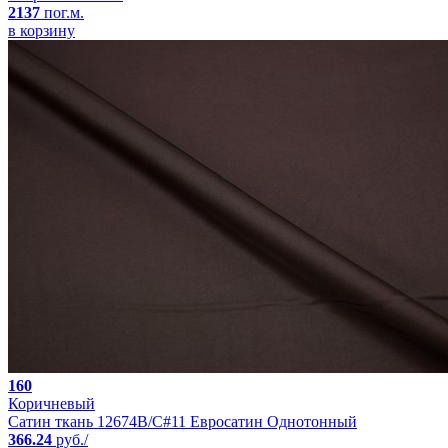
2137
пог.м.
в корзину
160
Коричневый
Сатин ткань 12674B/C#11 Евросатин Однотонный
366.24
руб./