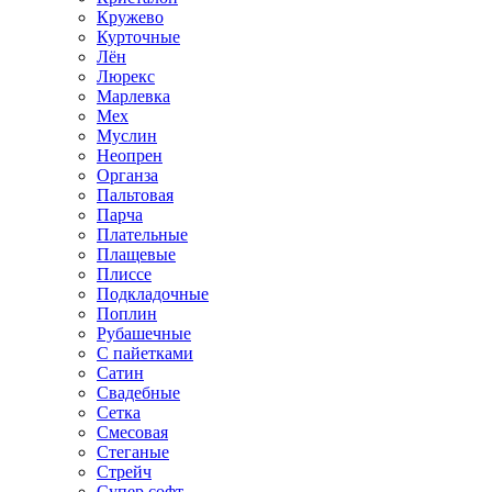
Кружево
Курточные
Лён
Люрекс
Марлевка
Мех
Муслин
Неопрен
Органза
Пальтовая
Парча
Плательные
Плащевые
Плиссе
Подкладочные
Поплин
Рубашечные
С пайетками
Сатин
Свадебные
Сетка
Смесовая
Стеганые
Стрейч
Супер софт