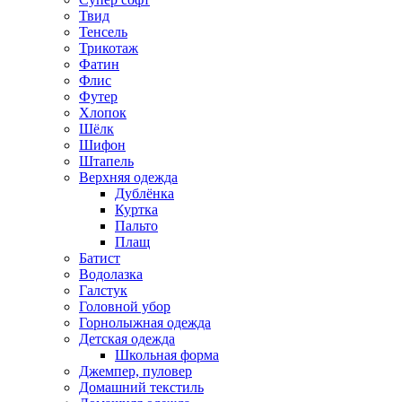
Твид
Тенсель
Трикотаж
Фатин
Флис
Футер
Хлопок
Шёлк
Шифон
Штапель
Верхняя одежда
Дублёнка
Куртка
Пальто
Плащ
Батист
Водолазка
Галстук
Головной убор
Горнолыжная одежда
Детская одежда
Школьная форма
Джемпер, пуловер
Домашний текстиль