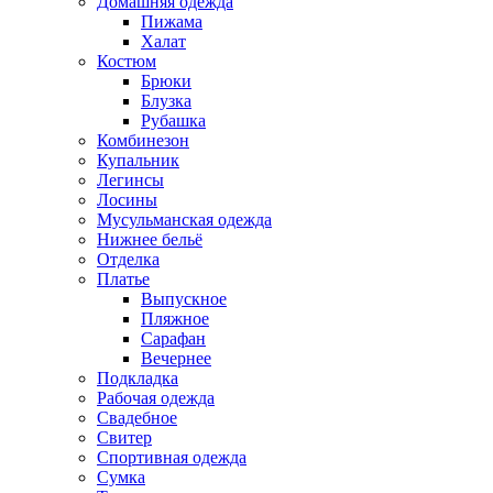
Домашняя одежда
Пижама
Халат
Костюм
Брюки
Блузка
Рубашка
Комбинезон
Купальник
Легинсы
Лосины
Мусульманская одежда
Нижнее бельё
Отделка
Платье
Выпускное
Пляжное
Сарафан
Вечернее
Подкладка
Рабочая одежда
Свадебное
Свитер
Спортивная одежда
Сумка