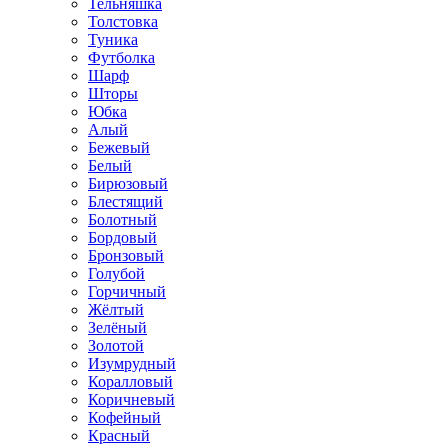
Тельняшка
Толстовка
Туника
Футболка
Шарф
Шторы
Юбка
Алый
Бежевый
Белый
Бирюзовый
Блестящий
Болотный
Бордовый
Бронзовый
Голубой
Горчичный
Жёлтый
Зелёный
Золотой
Изумрудный
Коралловый
Коричневый
Кофейный
Красный