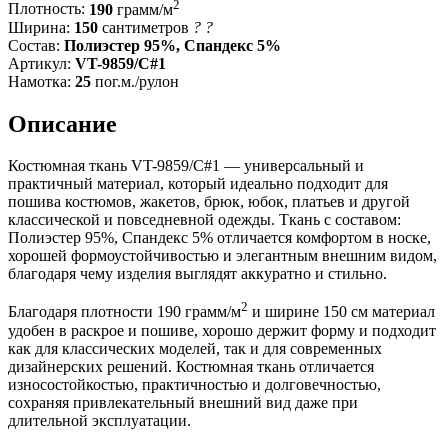
2
Плотность:
190
грамм/м
Ширина:
150
сантиметров
?
?
Состав:
Полиэстер 95%, Спандекс 5%
Артикул:
VT-9859/C#1
Намотка:
25
пог.м./рулон
Описание
Костюмная ткань VT-9859/C#1 — универсальный и
практичный материал, который идеально подходит для
пошива костюмов, жакетов, брюк, юбок, платьев и другой
классической и повседневной одежды. Ткань с составом:
Полиэстер 95%, Спандекс 5% отличается комфортом в носке,
хорошей формоустойчивостью и элегантным внешним видом,
благодаря чему изделия выглядят аккуратно и стильно.
2
Благодаря плотности 190 грамм/м
и ширине 150 см материал
удобен в раскрое и пошиве, хорошо держит форму и подходит
как для классических моделей, так и для современных
дизайнерских решений. Костюмная ткань отличается
износостойкостью, практичностью и долговечностью,
сохраняя привлекательный внешний вид даже при
длительной эксплуатации.