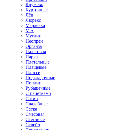
Кружево
Курточные
Лён
Люрекс
Марлевка
Мех
Муслин
Неопрен
Органза
Пальтовая
Парча
Плательные
Плащевые
Плиссе
Подкладочные
Поплин
Рубашечные
С пайетками
Сатин
Свадебные
Сетка
Смесовая
Стеганые
Стрейч
Супер софт