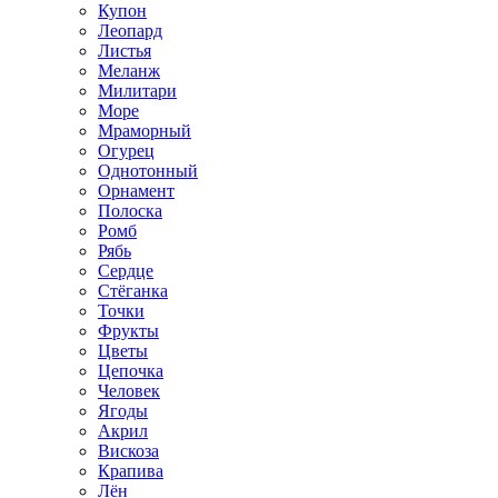
Купон
Леопард
Листья
Меланж
Милитари
Море
Мраморный
Огурец
Однотонный
Орнамент
Полоска
Ромб
Рябь
Сердце
Стёганка
Точки
Фрукты
Цветы
Цепочка
Человек
Ягоды
Акрил
Вискоза
Крапива
Лён