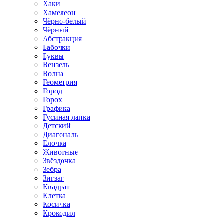
Хаки
Хамелеон
Чёрно-белый
Чёрный
Абстракция
Бабочки
Буквы
Вензель
Волна
Геометрия
Город
Горох
Графика
Гусиная лапка
Детский
Диагональ
Елочка
Животные
Звёздочка
Зебра
Зигзаг
Квадрат
Клетка
Косичка
Крокодил