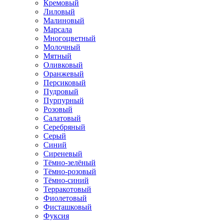
Кремовый
Лиловый
Малиновый
Марсала
Многоцветный
Молочный
Мятный
Оливковый
Оранжевый
Персиковый
Пудровый
Пурпурный
Розовый
Салатовый
Серебряный
Серый
Синий
Сиреневый
Тёмно-зелёный
Тёмно-розовый
Тёмно-синий
Терракотовый
Фиолетовый
Фисташковый
Фуксия