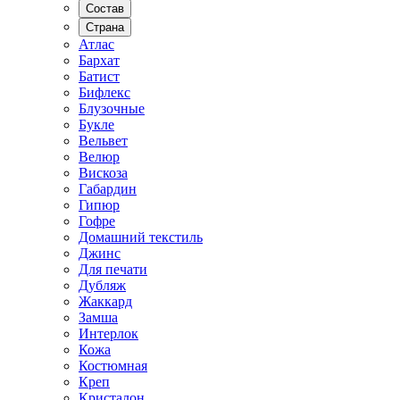
Состав
Страна
Атлас
Бархат
Батист
Бифлекс
Блузочные
Букле
Вельвет
Велюр
Вискоза
Габардин
Гипюр
Гофре
Домашний текстиль
Джинс
Для печати
Дубляж
Жаккард
Замша
Интерлок
Кожа
Костюмная
Креп
Кристалон