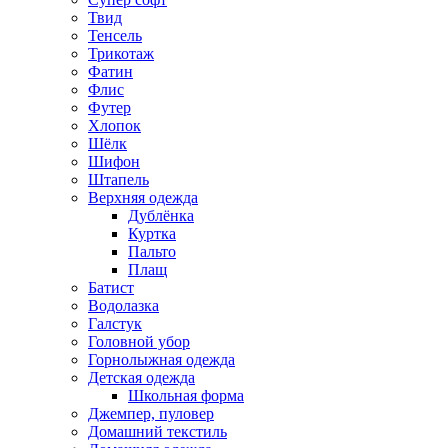
Твид
Тенсель
Трикотаж
Фатин
Флис
Футер
Хлопок
Шёлк
Шифон
Штапель
Верхняя одежда
Дублёнка
Куртка
Пальто
Плащ
Батист
Водолазка
Галстук
Головной убор
Горнолыжная одежда
Детская одежда
Школьная форма
Джемпер, пуловер
Домашний текстиль